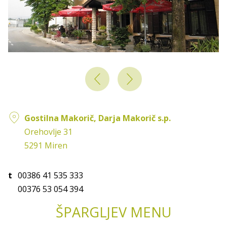
Orehovski špargljev krožnik
Gostilna Makorič, Darja Makorič s.p.
Orehovlje 31
5291 Miren
t
00386 41 535 333
00376 53 054 394
ŠPARGLJEV MENU