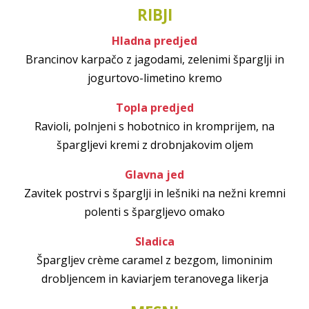
RIBJI
Hladna predjed
Brancinov karpačo z jagodami, zelenimi šparglji in
jogurtovo-limetino kremo
Topla predjed
Ravioli, polnjeni s hobotnico in kromprijem, na
špargljevi kremi z drobnjakovim oljem
Glavna jed
Zavitek postrvi s šparglji in lešniki na nežni kremni
polenti s špargljevo omako
Sladica
Špargljev crème caramel z bezgom, limoninim
drobljencem in kaviarjem teranovega likerja