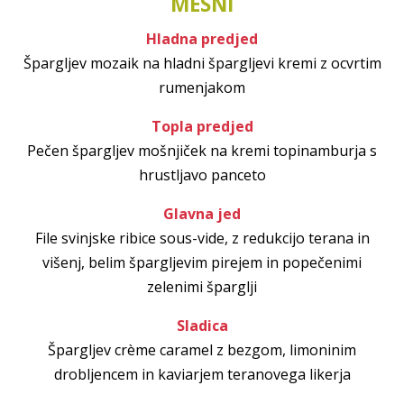
MESNI
Hladna predjed
Špargljev mozaik na hladni špargljevi kremi z ocvrtim
rumenjakom
Topla predjed
Pečen špargljev mošnjiček na kremi topinamburja s
hrustljavo panceto
Glavna jed
File svinjske ribice sous-vide, z redukcijo terana in
višenj, belim špargljevim pirejem in popečenimi
zelenimi šparglji
Sladica
Špargljev crème caramel z bezgom, limoninim
drobljencem in kaviarjem teranovega likerja