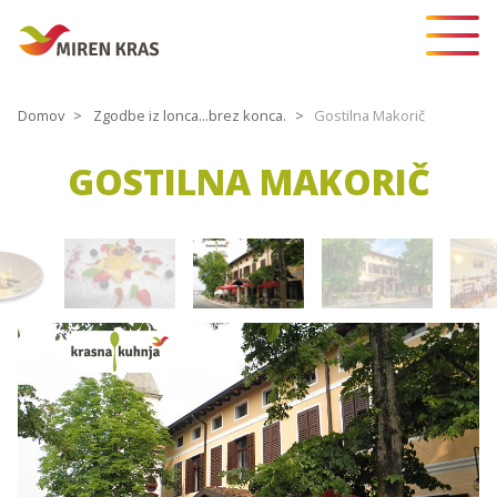
Domov
Zgodbe iz lonca...brez konca.
Gostilna Makorič
GOSTILNA MAKORIČ