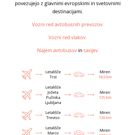
povezujejo z glavnimi evropskimi in svetovnimi
destinacijami.
Vozni red avtobusnih prevozov.
Vozni red vlakov.
Najem avtobusov
in
taxijev
Letališče
Miren
Trst
18,6 km
Letališče
Jožeta
Miren
Pučnika
135 km
Ljubljana
Letališče
Miren
Treviso
136 km
Letališče
Miren
Marco