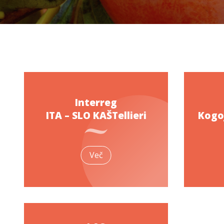
Interreg
ITA – SLO KAŠTellieri
Kogoj
Več