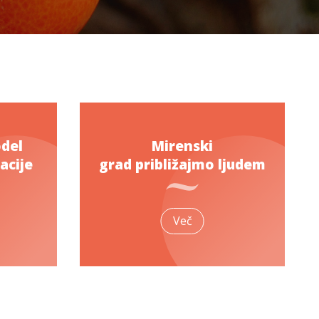
del
Mirenski
acije
grad približajmo ljudem
Več