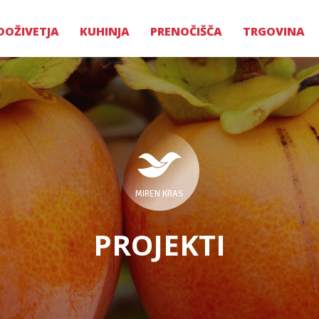
DOŽIVETJA
KUHINJA
PRENOČIŠČA
TRGOVINA
MIREN KRAS
PROJEKTI