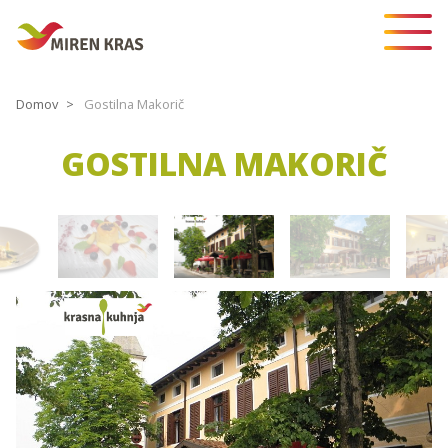
Domov
Gostilna Makorič
GOSTILNA MAKORIČ