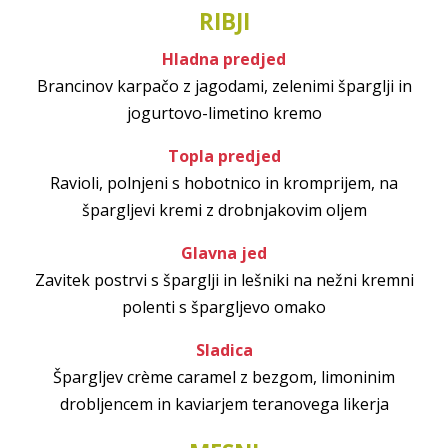
RIBJI
Hladna predjed
Brancinov karpačo z jagodami, zelenimi šparglji in
jogurtovo-limetino kremo
Topla predjed
Ravioli, polnjeni s hobotnico in kromprijem, na
špargljevi kremi z drobnjakovim oljem
Glavna jed
Zavitek postrvi s šparglji in lešniki na nežni kremni
polenti s špargljevo omako
Sladica
Špargljev crème caramel z bezgom, limoninim
drobljencem in kaviarjem teranovega likerja