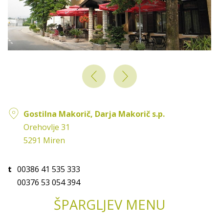
Orehovski špargljev krožnik
Gostilna Makorič, Darja Makorič s.p.
Orehovlje 31
5291 Miren
t
00386 41 535 333
00376 53 054 394
ŠPARGLJEV MENU