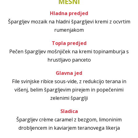
MESNI
Hladna predjed
Špargljev mozaik na hladni špargljevi kremi z ocvrtim
rumenjakom
Topla predjed
Pečen špargljev mošnjiček na kremi topinamburja s
hrustljavo panceto
Glavna jed
File svinjske ribice sous-vide, z redukcijo terana in
višenj, belim špargljevim pirejem in popečenimi
zelenimi šparglji
Sladica
Špargljev crème caramel z bezgom, limoninim
drobljencem in kaviarjem teranovega likerja