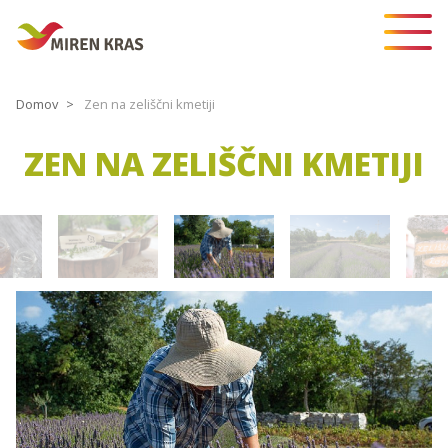
Domov
Zen na zeliščni kmetiji
ZEN NA ZELIŠČNI KMETIJI