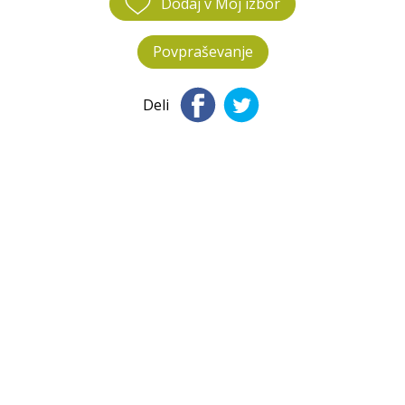
Dodaj v Moj izbor
Povpraševanje
Deli