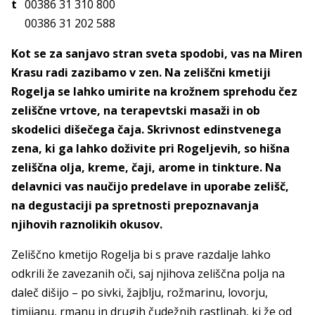
t
00386 31 310 800
00386 31 202 588
Kot se za sanjavo stran sveta spodobi, vas na Miren
Krasu radi zazibamo v zen. Na zeliščni kmetiji
Rogelja se lahko umirite na krožnem sprehodu čez
zeliščne vrtove, na terapevtski masaži in ob
skodelici dišečega čaja. Skrivnost edinstvenega
zena, ki ga lahko doživite pri Rogeljevih, so hišna
zeliščna olja, kreme, čaji, arome in tinkture. Na
delavnici vas naučijo predelave in uporabe zelišč,
na degustaciji pa spretnosti prepoznavanja
njihovih raznolikih okusov.
Zeliščno kmetijo Rogelja bi s prave razdalje lahko
odkrili že zavezanih oči, saj njihova zeliščna polja na
daleč dišijo – po sivki, žajblju, rožmarinu, lovorju,
timijanu, rmanu in drugih čudežnih rastlinah, ki že od