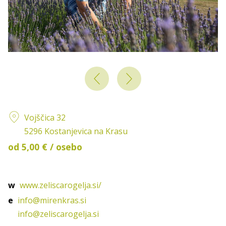
Vojščica 32
5296 Kostanjevica na Krasu
od 5,00 € / osebo
w
www.zeliscarogelja.si/
e
info@mirenkras.si
info@zeliscarogelja.si