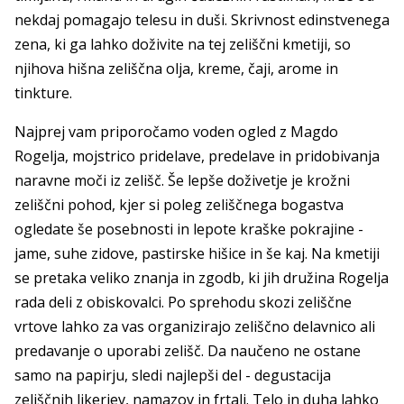
nekdaj pomagajo telesu in duši. Skrivnost edinstvenega
zena, ki ga lahko doživite na tej zeliščni kmetiji, so
njihova hišna zeliščna olja, kreme, čaji, arome in
tinkture.
Najprej vam priporočamo voden ogled z Magdo
Rogelja, mojstrico pridelave, predelave in pridobivanja
naravne moči iz zelišč. Še lepše doživetje je krožni
zeliščni pohod, kjer si poleg zeliščnega bogastva
ogledate še posebnosti in lepote kraške pokrajine -
jame, suhe zidove, pastirske hišice in še kaj. Na kmetiji
se pretaka veliko znanja in zgodb, ki jih družina Rogelja
rada deli z obiskovalci. Po sprehodu skozi zeliščne
vrtove lahko za vas organizirajo zeliščno delavnico ali
predavanje o uporabi zelišč. Da naučeno ne ostane
samo na papirju, sledi najlepši del - degustacija
zeliščnih likerjev, namazov in frtalj. Telo in duha lahko