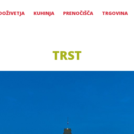
DOŽIVETJA
KUHINJA
PRENOČIŠČA
TRGOVINA
TRST