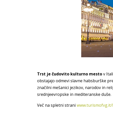
Trst je čudovito kulturno mesto
v Ita
obstajajo odmevi slavne habsburške prete
značilni mešanici jezikov, narodov in re
srednjeevropske in mediteranske duše.
Več na spletni strani
www.turismofvg.it/