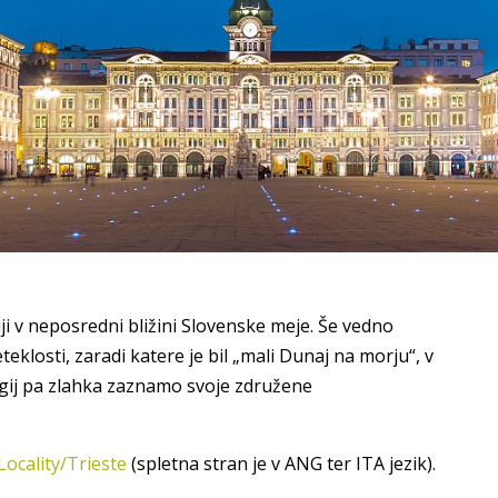
liji v neposredni bližini Slovenske meje. Še vedno
klosti, zaradi katere je bil „mali Dunaj na morju“, v
ligij pa zlahka zaznamo svoje združene
Locality/Trieste
(spletna stran je v ANG ter ITA jezik).