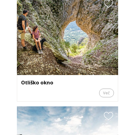
Otliško okno
Več