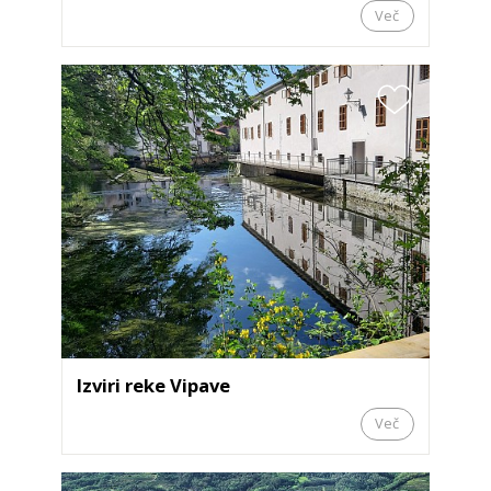
Več
Izviri reke Vipave
Več