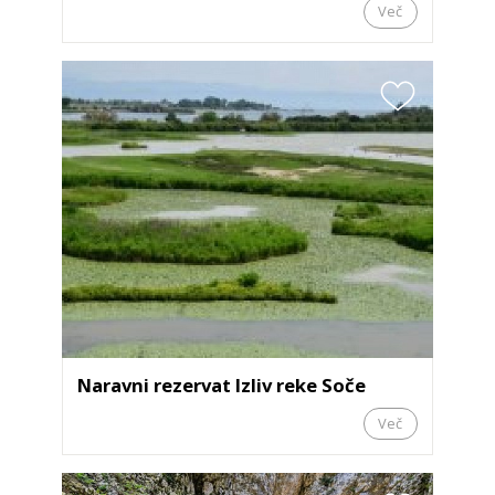
Več
Naravni rezervat Izliv reke Soče
Več