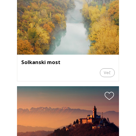
Solkanski most
Več