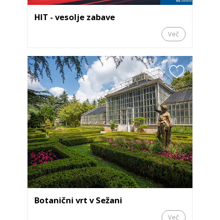
HIT - vesolje zabave
Več
Botanični vrt v Sežani
Več