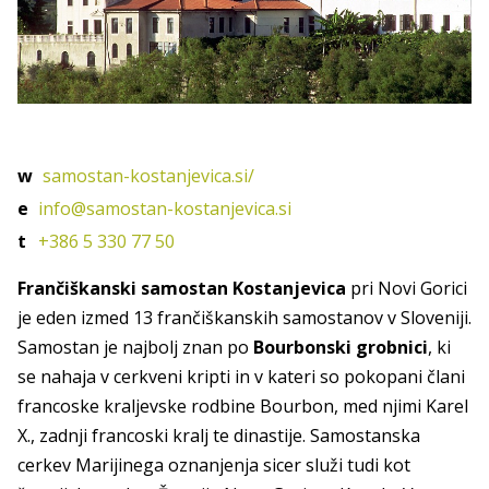
w
samostan-kostanjevica.si/
e
info@samostan-kostanjevica.si
t
+386 5 330 77 50
Frančiškanski samostan Kostanjevica
pri Novi Gorici
je eden izmed 13 frančiškanskih samostanov v Sloveniji.
Samostan je najbolj znan po
Bourbonski grobnici
, ki
se nahaja v cerkveni kripti in v kateri so pokopani člani
francoske kraljevske rodbine Bourbon, med njimi Karel
X., zadnji francoski kralj te dinastije. Samostanska
cerkev Marijinega oznanjenja sicer služi tudi kot