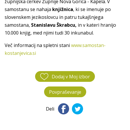
župnijska cerkev Župnije Nova Gorica - Kapela. V
samostanu se nahaja
knjižnica
, ki se imenuje po
slovenskem jezikoslovcu in patru tukajšnjega
samostana,
Stanislavu Škrabcu,
in v kateri hranijo
10.000 knjig, med njimi tudi 30 inkunabul.
Več informacij na spletni stani
www.samostan-
kostanjevica.si
Dodaj v Moj izbor
Povpraševanje
Deli