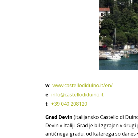
w
www.castellodiduino.it/en/
e
info@castellodiduino.it
t
+39 040 208120
Grad Devin
(italijansko Castello di Dui
Devin v Italiji. Grad je bil zgrajen v dr
antičnega gradu, od katerega so danes v