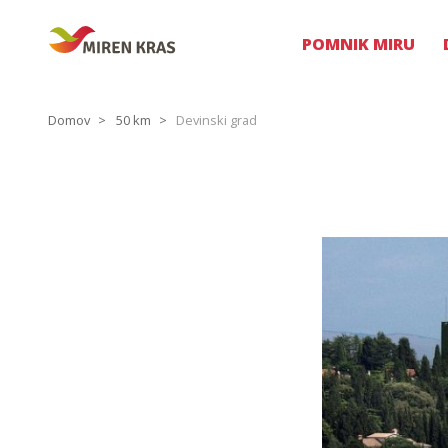
POMNIK MIRU
Domov
50 km
Devinski grad