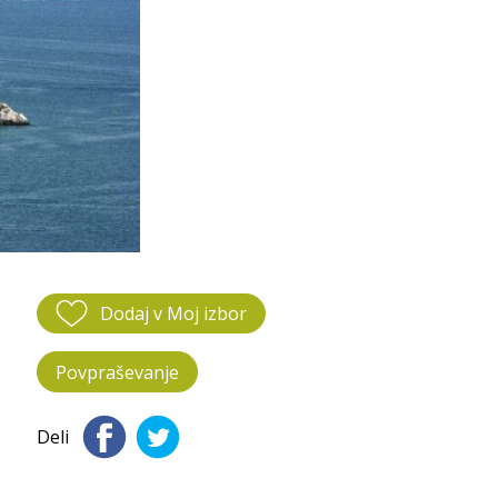
Dodaj v Moj izbor
Povpraševanje
Deli