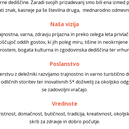
ne dediščine. Zaradi svojih prizadevanj smo bili ena izmed pr
lati znak, kasneje pa še številna druga, mednarodno odmev
Naša vizija
ajnostna, varna, zdravju prijazna in preko celega leta privlač
ščujoč oddih gostov, ki jih poleg miru, tišine in neokrnjen
prostem, bogata kulturna in zgodovinska dediščina ter vrhun
Poslanstvo
rstvu z deležniki razvijamo trajnostno in varno turistično d
dličnih storitev ter inovativnih 5* doživetij za okoljsko od
se zadovoljni vračajo.
Vrednote
ristnost, domačnost, butičnost, tradicija, kreativnost, okolj
skrb za zdravje in dobro počutje.