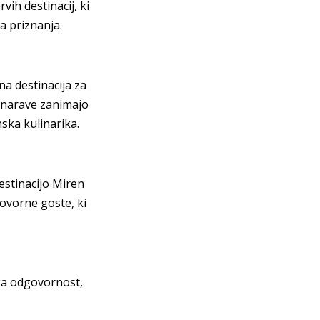
vih destinacij, ki
na priznanja.
na destinacija za
e narave zanimajo
ska kulinarika.
estinacijo Miren
govorne goste, ki
ska odgovornost,