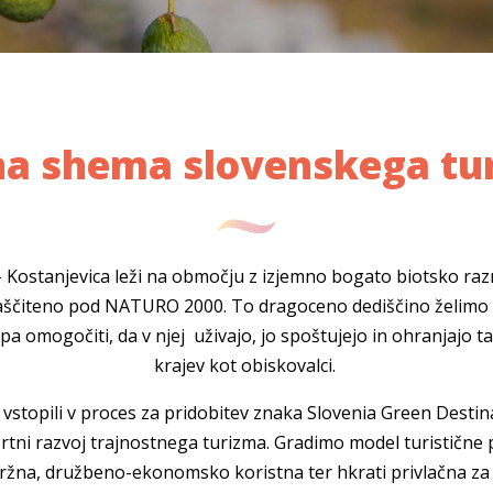
na shema slovenskega tu
 Kostanjevica leži na območju z izjemno bogato biotsko razno
 zaščiteno pod NATURO 2000. To dragoceno dediščino želimo 
pa omogočiti, da v njej uživajo, jo spoštujejo in ohranjajo ta
krajev kot obiskovalci.
vstopili v proces za pridobitev znaka Slovenia Green Destin
črtni razvoj trajnostnega turizma. Gradimo model turistične 
ržna, družbeno-ekonomsko koristna ter hkrati privlačna za v