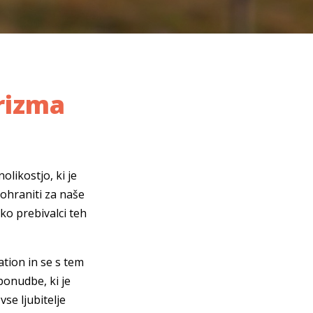
rizma
likostjo, ki je
ohraniti za naše
ko prebivalci teh
ation in se s tem
ponudbe, ki je
se ljubitelje