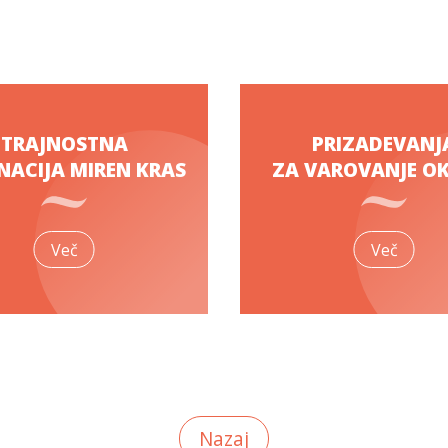
TRAJNOSTNA
PRIZADEVANJ
NACIJA MIREN KRAS
ZA VAROVANJE O
Več
Več
Nazaj