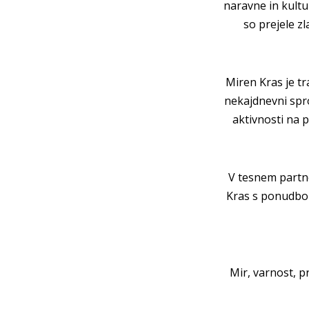
naravne in kultur
so prejele z
Miren Kras je tr
nekajdnevni spro
aktivnosti na 
V tesnem partne
Kras s ponudbo o
Mir, varnost, p