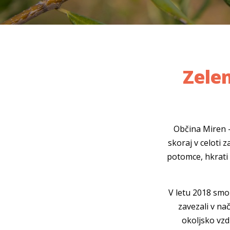
Zele
Občina Miren -
skoraj v celoti
potomce, hkrati 
V letu 2018 smo 
zavezali v na
okoljsko vzd