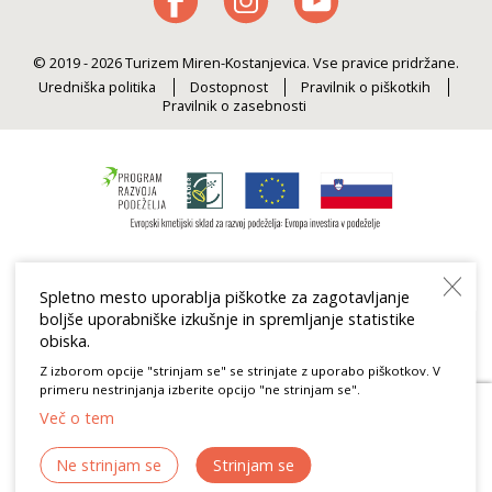
© 2019 - 2026 Turizem Miren-Kostanjevica. Vse pravice pridržane.
Uredniška politika
Dostopnost
Pravilnik o piškotkih
Pravilnik o zasebnosti
Spletno mesto uporablja piškotke za zagotavljanje
boljše uporabniške izkušnje in spremljanje statistike
obiska.
Z izborom opcije "strinjam se" se strinjate z uporabo piškotkov. V
primeru nestrinjanja izberite opcijo "ne strinjam se".
Več o tem
Povabilo k izpolnitvi ankete
Zaupajte nam oceno vaše izkušnje in osvojite
Ne strinjam se
Strinjam se
nagrado.