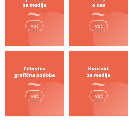
za medije
o nas
Več
Več
Celostna
Kontakt
grafična podoba
za medije
Več
Več