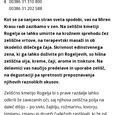
t
00386 31 310 800
00386 31 202 588
Kot se za sanjavo stran sveta spodobi, vas na Miren
Krasu radi zazibamo v zen. Na zeliščni kmetiji
Rogelja se lahko umirite na krožnem sprehodu čez
zeliščne vrtove, na terapevtski masaži in ob
skodelici dišečega čaja. Skrivnost edinstvenega
zena, ki ga lahko doživite pri Rogeljevih, so hišna
zeliščna olja, kreme, čaji, arome in tinkture. Na
delavnici vas naučijo predelave in uporabe zelišč,
na degustaciji pa spretnosti prepoznavanja
njihovih raznolikih okusov.
Zeliščno kmetijo Rogelja bi s prave razdalje lahko
odkrili že zavezanih oči, saj njihova zeliščna polja na
daleč dišijo – po sivki, žajblju, rožmarinu, lovorju,
timijanu, rmanu in drugih čudežnih rastlinah, ki že od