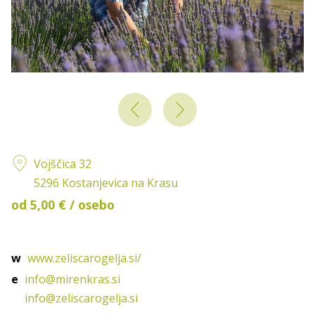
Vojščica 32
5296 Kostanjevica na Krasu
od 5,00 € / osebo
w
www.zeliscarogelja.si/
e
info@mirenkras.si
info@zeliscarogelja.si