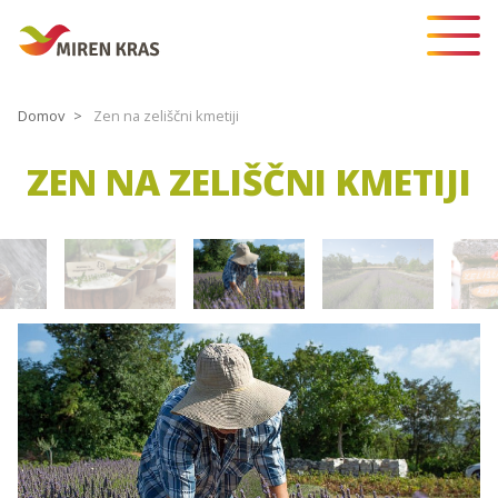
Domov
Zen na zeliščni kmetiji
ZEN NA ZELIŠČNI KMETIJI