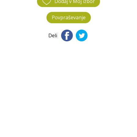
Dodaj v Moj izbor
Povpraševanje
Deli