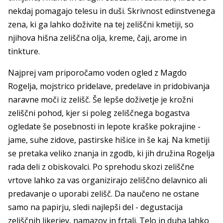
nekdaj pomagajo telesu in duši. Skrivnost edinstvenega
zena, ki ga lahko doživite na tej zeliščni kmetiji, so
njihova hišna zeliščna olja, kreme, čaji, arome in
tinkture.
Najprej vam priporočamo voden ogled z Magdo
Rogelja, mojstrico pridelave, predelave in pridobivanja
naravne moči iz zelišč. Še lepše doživetje je krožni
zeliščni pohod, kjer si poleg zeliščnega bogastva
ogledate še posebnosti in lepote kraške pokrajine -
jame, suhe zidove, pastirske hišice in še kaj. Na kmetiji
se pretaka veliko znanja in zgodb, ki jih družina Rogelja
rada deli z obiskovalci. Po sprehodu skozi zeliščne
vrtove lahko za vas organizirajo zeliščno delavnico ali
predavanje o uporabi zelišč. Da naučeno ne ostane
samo na papirju, sledi najlepši del - degustacija
zeliščnih likerjev, namazov in frtalj. Telo in duha lahko