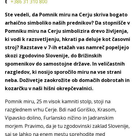
t
+386 31 310 800
Ste vedeli, da Pomnik miru na Cerju skriva bogato
arhaično simboliko naših prednikov? Da stopnišče v
Pomniku miru na Cerju simbolizira drevo življenja,
ki vodi k razsvetljenju, hkrati pa deluje kot časovni
stroj? Razstave v 7-ih etažah vas namreč popeljejo
skozi zgodovino Slovenije, do Brižinskih
spomenikov do samostojne države. In veličastnih
razgledov, ki nosijo sporočilo miru na vse strani
neba. Doživetje zaokrožite ob domačih dobrotah in
kozarčku v naši hišni okrepčevalnici.
Pomnik miru, 25 m visok kamniti stolp, stoji na
razglednem vrhu Cerje. Bdi nad Goriško, Krasom,
Vipavsko dolino, Furlansko nižino in Jadranskim
morjem. Pravimo, da je tu zgodovinski zaklad Slovenije,
saj se lahko na enem mestu sprehodite med