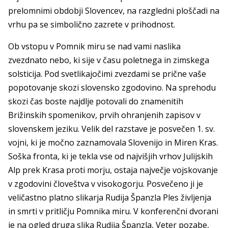
prelomnimi obdobji Slovencev, na razgledni ploščadi na
vrhu pa se simbolično zazrete v prihodnost.
Ob vstopu v Pomnik miru se nad vami naslika
zvezdnato nebo, ki sije v času poletnega in zimskega
solsticija. Pod svetlikajočimi zvezdami se prične vaše
popotovanje skozi slovensko zgodovino. Na sprehodu
skozi čas boste najdlje potovali do znamenitih
Brižinskih spomenikov, prvih ohranjenih zapisov v
slovenskem jeziku. Velik del razstave je posvečen 1. sv.
vojni, ki je močno zaznamovala Slovenijo in Miren Kras.
Soška fronta, ki je tekla vse od najvišjih vrhov Julijskih
Alp prek Krasa proti morju, ostaja največje vojskovanje
v zgodovini človeštva v visokogorju. Posvečeno ji je
veličastno platno slikarja Rudija Španzla Ples življenja
in smrti v pritličju Pomnika miru. V konferenčni dvorani
je na ogled druga slika Rudija Španzla, Veter pozabe,