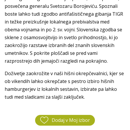
posvečena generalu Svetozaru Borojeviću. Spoznali
boste lahko tudi zgodbo antifašističnega gibanja TIGR
in težke preizkušnje lokalnega prebivalstva med
obema vojnama in po 2. sv. vojni. Slovenska zgodba se
sklene z osamosvojitvijo in svetlo prihodnostjo, ki jo
zaokrožijo razstave izbranih del znanih slovenskih
umetnikov. S pokrite ploščadi se pred vami
razprostrejo dih jemajoči razgledi na pokrajino.
Doživetje zaokrožite v naši hišni okrepčevalnici, kjer se
ob vikendih lahko okrepčate s pestro izbiro hišnih
hamburgerjev iz lokalnih sestavin, izbirate pa lahko
tudi med sladicami za slajši zaključek.
Dodaj v Moj izbor