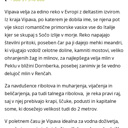
Vipava velja za edino reko v Evropi z deltastim izvirom.
Iz kraja Vipava, po katerem je dobila ime, se njena pot
vije skozi romantične primorske vasice vse do Italije
kjer se skupaj s Sočo izlije v morje. Reko napajajo
številni pritoki, poseben čar pa ji dajejo mehki meandri,
ki vijugajo vzdolž celotne doline, kamniti mostovi, veliko
ohranjenih žag in mlinov, za najlepšega velja mlin v
Peklu v bližini Dornberka, posebej zanimiv je še vedno
delujoč mlin v Renčah.
Za navdušence ribolova in muharjenja, vijačenja in
beličarjenja, pa tudi talnega ribolova, je reka pravi raj,
saj v njej prebivajo krapi, ščuke, podusti in kapitalne
some, ki dosežejo velikost tudi do 2 metrov.
V poletnem času je Vipava idealna za vodna doživetja,