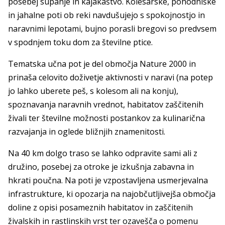
posebej supanje in kajakaštvo. Kolesarske, pohodniške
in jahalne poti ob reki navdušujejo s spokojnostjo in
naravnimi lepotami, bujno porasli bregovi so predvsem
v spodnjem toku dom za številne ptice.
Tematska učna pot je del območja Nature 2000 in
prinaša celovito doživetje aktivnosti v naravi (na potep
jo lahko uberete peš, s kolesom ali na konju),
spoznavanja naravnih vrednot, habitatov zaščitenih
živali ter številne možnosti postankov za kulinarična
razvajanja in oglede bližnjih znamenitosti.
Na 40 km dolgo traso se lahko odpravite sami ali z
družino, posebej za otroke je izkušnja zabavna in
hkrati poučna. Na poti je vzpostavljena usmerjevalna
infrastrukture, ki opozarja na najobčutljivejša območja
doline z opisi posameznih habitatov in zaščitenih
živalskih in rastlinskih vrst ter ozavešča o pomenu