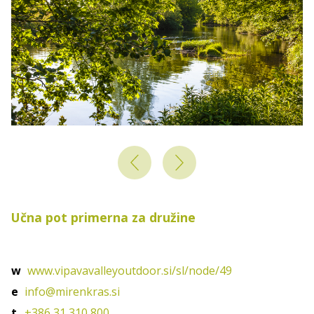
Učna pot primerna za družine
w
www.vipavavalleyoutdoor.si/sl/node/49
e
info@mirenkras.si
t
+386 31 310 800