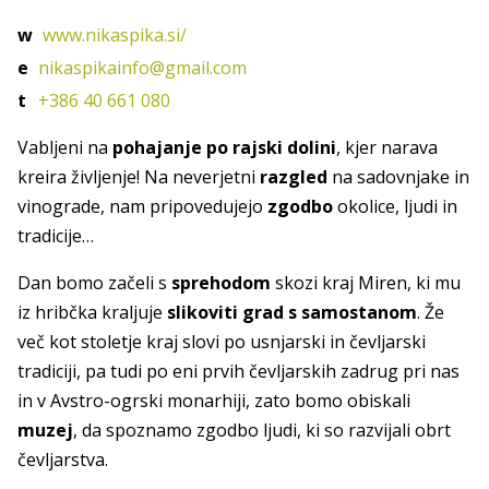
w
www.nikaspika.si/
e
nikaspikainfo@gmail.com
t
+386 40 661 080
Vabljeni na
pohajanje po rajski dolini
, kjer narava
kreira življenje! Na neverjetni
razgled
na sadovnjake in
vinograde, nam pripovedujejo
zgodbo
okolice, ljudi in
tradicije…
Dan bomo začeli s
sprehodom
skozi kraj Miren, ki mu
iz hribčka kraljuje
slikoviti grad s samostanom
. Že
več kot stoletje kraj slovi po usnjarski in čevljarski
tradiciji, pa tudi po eni prvih čevljarskih zadrug pri nas
in v Avstro-ogrski monarhiji, zato bomo obiskali
muzej
, da spoznamo zgodbo ljudi, ki so razvijali obrt
čevljarstva.