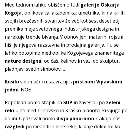
Med tednom lahko obiščemo tudi
galerijo Oskarja
Kogoja,
oblikovalca, akademika, umetnika, ki na krilih
svojih brezčasnih stvaritev že več kot šest desetletij
premika meje svetovnega industrijskega designa in
narekuje trende bivanja. V obnovljeni materini rojstni
hiši je njegova razstavna in prodajna galerija. Tu se
lahko potopimo med oblike Kogojevega znamenitega
nature designa,
od čaš, kelihov in vaz, do skulptur,
pladnjev, svetih simbolov, …
Kosilo
v domačni restavraciji s
pristnimi Vipavskimi
jedmi
. NOE
Popoldan bomo stopili na
SUP
in zaveslali po
zeleni
reki
ujeti med Trnovsko in Kraško planoto, ki vijuga po
dolini. Opazovali bomo
divjo panoramo
. Čakajo nas
razgledi
po meandrih lene reke, ki daje dolini toliko