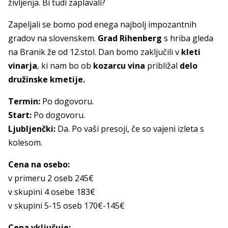
življenja. Bi tudi zaplavali?
Zapeljali se bomo pod enega najbolj impozantnih
gradov na slovenskem.
Grad Rihenberg
s hriba gleda
na Branik že od 12.stol. Dan bomo zaključili v
kleti
vinarja
, ki nam bo ob
kozarcu vina
približal
delo
družinske kmetije.
Termin:
Po dogovoru.
Start:
Po dogovoru.
Ljubljenčki:
Da. Po vaši presoji, če so vajeni izleta s
kolesom.
Cena na osebo:
v primeru 2 oseb 245€
v skupini 4 osebe 183€
v skupini 5-15 oseb 170€-145€
Cena vključuje: